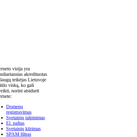
erneto vizija yra
uliariausias akredituotas
laugų teikėjas Lietuvoje
siūlo viską, ko gali
reikti, norint atsidurti
ernete:
Domenų
registravimas
Svetainių talpinimas
El. paštas
Svetainių kūrimas
SPAM filtras