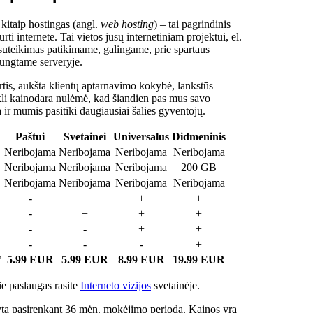
 kitaip hostingas (angl.
web hosting
) – tai pagrindinis
rti internete. Tai vietos jūsų internetiniam projektui, el.
suteikimas patikimame, galingame, prie spartaus
jungtame serveryje.
tis, aukšta klientų aptarnavimo kokybė, lankstūs
ukli kainodara nulėmė, kad šiandien pas mus savo
a ir mumis pasitiki daugiausiai šalies gyventojų.
Paštui
Svetainei
Universalus
Didmeninis
Neribojama
Neribojama
Neribojama
Neribojama
Neribojama
Neribojama
Neribojama
200 GB
Neribojama
Neribojama
Neribojama
Neribojama
-
+
+
+
-
+
+
+
-
-
+
+
-
-
-
+
*
5.99 EUR
5.99 EUR
8.99 EUR
19.99 EUR
e paslaugas rasite
Interneto vizijos
svetainėje.
ta pasirenkant 36 mėn. mokėjimo periodą. Kainos yra