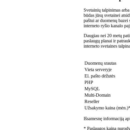
Svetainių talpinimas arba
būdas jūsų svetainei atsidu
paštui ar duomenų bazei 
interneto ryšio kanalo pa
Daugiau nei 20 metų patir
paslaugų planai ir patra
interneto svetaines talpin
Duomenų srautas
Vieta serveryje
El. pašto dėžutės
PHP
MySQL
Multi-Domain
Reseller
Užsakymo kaina (mėn.)
Išsamesnę informaciją api
* Paslaugos kaina nurody