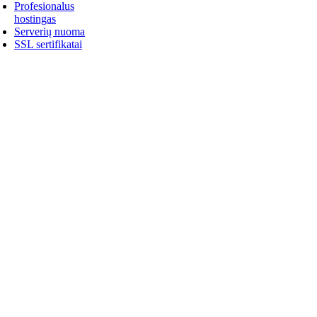
Profesionalus
hostingas
Serverių nuoma
SSL sertifikatai