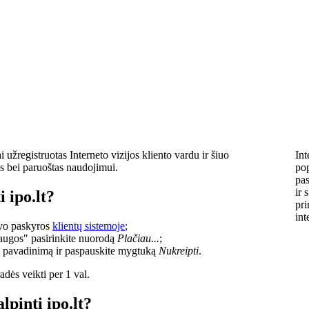
užregistruotas Interneto vizijos kliento vardu ir šiuo
Int
s bei paruoštas naudojimui.
pop
pas
ir 
 ipo.lt?
pri
int
savo paskyros
klientų sistemoje
;
laugos" pasirinkite nuorodą
Plačiau...
;
o pavadinimą ir paspauskite mygtuką
Nukreipti
.
dės veikti per 1 val.
lpinti ipo.lt?