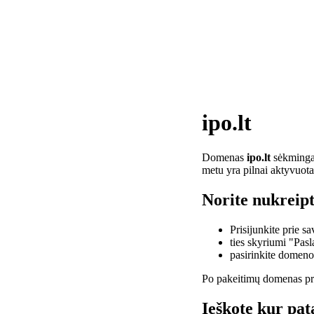
ipo.lt
Domenas
ipo.lt
sėkmingai 
metu yra pilnai aktyvuota
Norite nukreipti
Prisijunkite prie 
ties skyriumi "Pas
pasirinkite domen
Po pakeitimų domenas pra
Ieškote kur pata