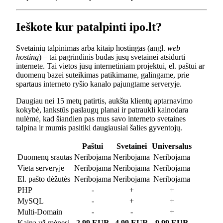
Ieškote kur patalpinti ipo.lt?
Svetainių talpinimas arba kitaip hostingas (angl.
web
hosting
) – tai pagrindinis būdas jūsų svetainei atsidurti
internete. Tai vietos jūsų internetiniam projektui, el. paštui ar
duomenų bazei suteikimas patikimame, galingame, prie
spartaus interneto ryšio kanalo pajungtame serveryje.
Daugiau nei 15 metų patirtis, aukšta klientų aptarnavimo
kokybė, lankstūs paslaugų planai ir patraukli kainodara
nulėmė, kad šiandien pas mus savo interneto svetaines
talpina ir mumis pasitiki daugiausiai šalies gyventojų.
Paštui
Svetainei
Universalus
Duomenų srautas
Neribojama
Neribojama
Neribojama
Vieta serveryje
Neribojama
Neribojama
Neribojama
El. pašto dėžutės
Neribojama
Neribojama
Neribojama
PHP
-
+
+
MySQL
-
+
+
Multi-Domain
-
-
+
Kaina už mėnesį
2.99 EUR
4.99 EUR
9.99 EUR