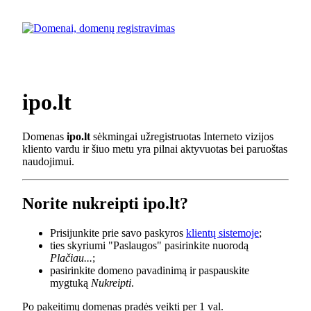
ipo.lt
Domenas
ipo.lt
sėkmingai užregistruotas Interneto vizijos
kliento vardu ir šiuo metu yra pilnai aktyvuotas bei paruoštas
naudojimui.
Norite nukreipti ipo.lt?
Prisijunkite prie savo paskyros
klientų sistemoje
;
ties skyriumi "Paslaugos" pasirinkite nuorodą
Plačiau...
;
pasirinkite domeno pavadinimą ir paspauskite
mygtuką
Nukreipti
.
Po pakeitimų domenas pradės veikti per 1 val.