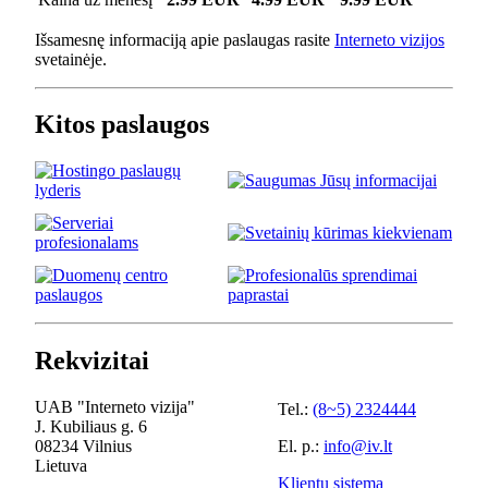
Išsamesnę informaciją apie paslaugas rasite
Interneto vizijos
svetainėje.
Kitos paslaugos
Rekvizitai
UAB "Interneto vizija"
Tel.:
(8~5) 2324444
J. Kubiliaus g. 6
08234 Vilnius
El. p.:
info@iv.lt
Lietuva
Klientų sistema